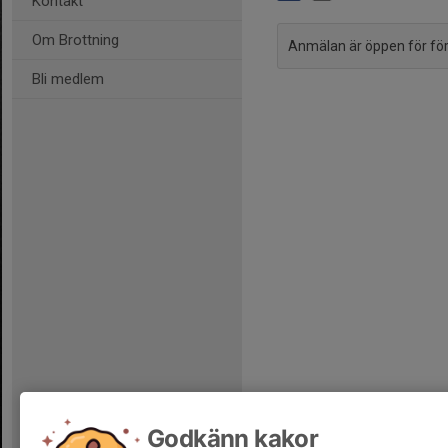
Kontakt
Om Brottning
Anmälan är öppen för fö
Bli medlem
Godkänn kakor