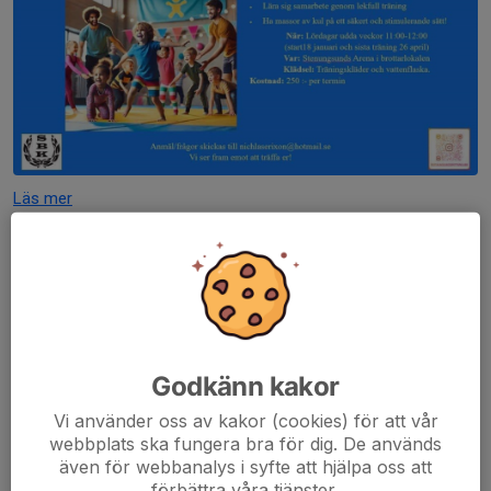
Läs mer
Välkomna till vår nya sida!
1 apr 2023
0 kommentarer
Välkommen till Stenungsunds Brottarklubb
Kom och prova på några gånger och välj sedan om du vill
Godkänn kakor
fortsätta. Vi har jättekul!
Vi använder oss av kakor (cookies) för att vår
Man bör kontakta Stenungsunds brottarklubb om man är
webbplats ska fungera bra för dig. De används
även för webbanalys i syfte att hjälpa oss att
intresserad av att lära sig brottning eller...
förbättra våra tjänster.