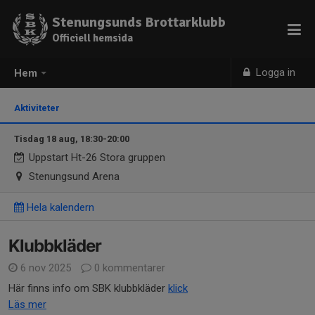
Stenungsunds Brottarklubb
Officiell hemsida
Logga in
Hem
Aktiviteter
Tisdag 18 aug, 18:30-20:00
Uppstart Ht-26 Stora gruppen
Stenungsund Arena
Hela kalendern
Klubbkläder
6 nov 2025
0 kommentarer
Här finns info om SBK klubbkläder
klick
Läs mer