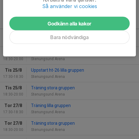
Läs mer
Så använder vi cookies
Kommande aktiviteter
Godkänn alla kakor
Tis 18/8
Uppstart Ht-26 Stora gruppen
Bara nödvändiga
18:30-20:00
Stenungsund Arena
Tor 20/8
Träning stora gruppen
18:30-20:00
Stenungsund Arena
Tis 25/8
Uppstart ht-26 lilla gruppen
17:30-18:30
Stenungsund Arena
Tis 25/8
Träning stora gruppen
18:30-20:00
Stenungsund Arena
Tor 27/8
Träning lilla gruppen
17:30-18:30
Stenungsund Arena
Tor 27/8
Träning stora gruppen
18:30-20:00
Stenungsund Arena