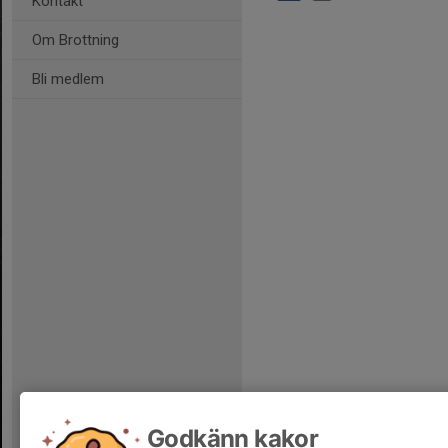
Kontakt
Om Brottning
Bli medlem
Godkänn kakor